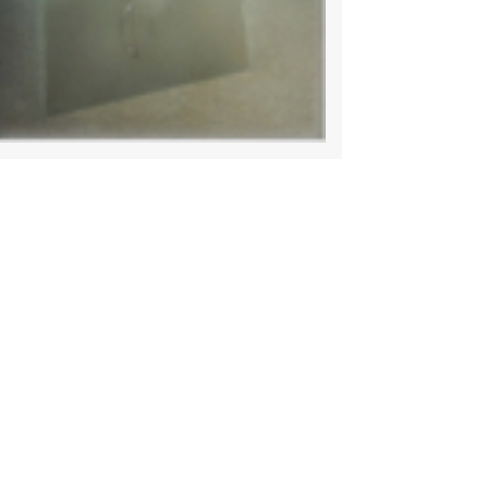
EMAIL
glasbau@ihr-glaser.at